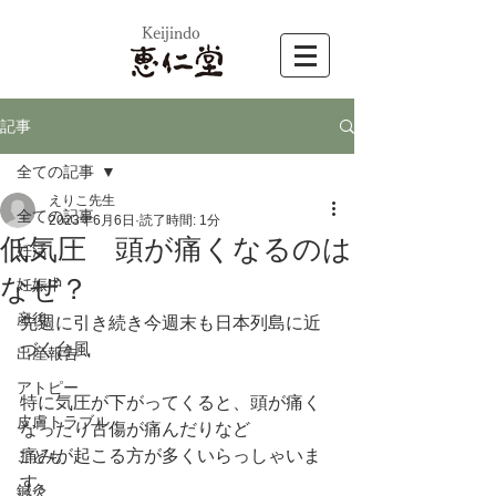
​Keijindo
記事
全ての記事
えりこ先生
全ての記事
2023年6月6日
読了時間: 1分
低気圧 頭が痛くなるのは
妊活
なぜ？
妊娠中
産後
先週に引き続き今週末も日本列島に近
づく台風
出産報告
アトピー
特に気圧が下がってくると、頭が痛く
皮膚トラブル
なったり古傷が痛んだりなど
痛みが起こる方が多くいらっしゃいま
こども
す。
鍼灸