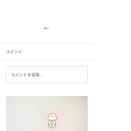
コメント
雛祭り
コメントを追加…
春と秋の花粉症 何が違
うの？