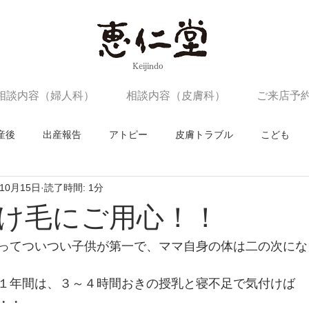
​Keijindo
相談内容（婦人科）
相談内容（皮膚科）
ご来店予
産後
出産報告
アトピー
皮膚トラブル
こども
年10月15日
読了時間: 1分
け毛にご用心！！
ってついつい子供が第一で、ママ自身の体は二の次にな
１年間は、３～４時間おきの授乳と寝不足で気付けば
・・