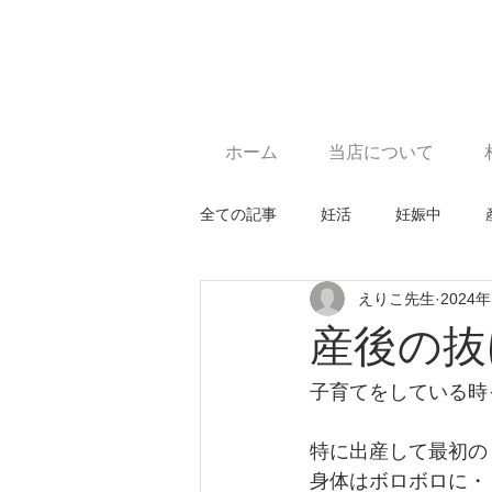
ホーム
当店について
全ての記事
妊活
妊娠中
えりこ先生
2024
お知らせ
男性不妊
産後の抜
子育てをしている時
特に出産して最初の
身体はボロボロに・