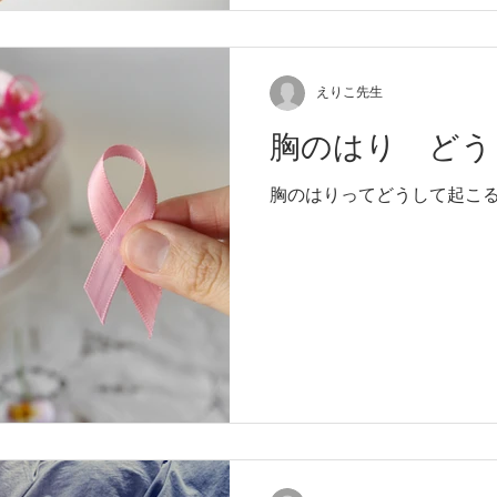
えりこ先生
胸のはり どう
胸のはりってどうして起こ