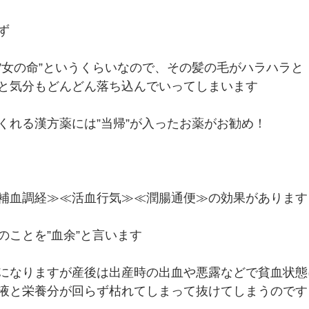
ず
”女の命”というくらいなので、その髪の毛がハラハラと
と気分もどんどん落ち込んでいってしまいます
くれる漢方薬には”当帰”が入ったお薬がお勧め！
補血調経≫≪活血行気≫≪潤腸通便≫の効果があります
のことを”血余”と言います
になりますが産後は出産時の出血や悪露などで貧血状態
液と栄養分が回らず枯れてしまって抜けてしまうのです