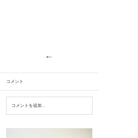
コメント
子宮腺筋症 漢
コメントを追加…
胸のはり どうして起こ
るの？