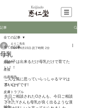
​Keijindo
記事
全ての記事
えりこ先生
全ての記事
2024年6月15日
読了時間: 2分
母乳
妊活
我が子は出来るだけ母乳だけで育てた
妊娠中
い！！
産後
出産報告
こんな風に思っていらっしゃるママは
アトピー
多いはずです!
皮膚トラブル
先日ご相談されたOさんも、今日ご相談
こども
されたYさんも母乳が良く出るような漢
鍼灸
方薬がほしいと言っておられました。