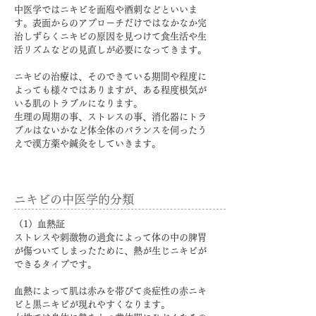
​中医学ではニキビを面庖や酒刺などといいま
す。表面からのアプローチだけではなかなか完
治しずらくニキビの原因を見つけて食生活や生
活リズムなどの見直しが必要になってきます。
ニキビの治療は、そのできている期間や程度に
よっても様々ではありますが、ある程度根気が
いる肌のトラブルになります。
​生理の周期の事、ストレスの事、消化器にトラ
ブルはないかなど体全体のバランスを伺ったう
えで漢方薬や鍼灸をしていきます。
​ニキビの中医学的分類
​（1）血熱証
ストレスや刺激物の過食によって体の中の脾胃
が傷ついてしまったために、熱が生じニキビが
できるタイプです。
血熱によって肌は赤みを帯びて炎症性の赤ニキ
ビと黒ニキビが現れやすくなります。