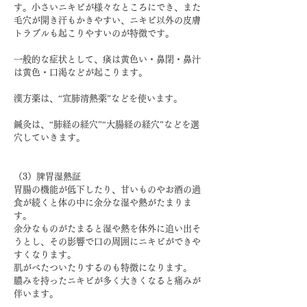
す。小さいニキビが様々なところにでき、また
毛穴が開き汗もかきやすい、ニキビ以外の皮膚
トラブルも起こりやすいのが特徴です。
一般的な症状として、痰は黄色い・鼻閉・鼻汁
は黄色・口渇などが起こります。
漢方薬は、“宣肺清熱薬”などを使います。
鍼灸は、“肺経の経穴”“大腸経の経穴”などを選
穴していきます。
（3）脾胃湿熱証
胃腸の機能が低下したり、甘いものやお酒の過
食が続くと体の中に余分な湿や熱がたまりま
す。
余分なものがたまると湿や熱を体外に追い出そ
うとし、その影響で口の周囲にニキビができや
すくなります。
肌がべたついたりするのも特徴になります。
膿みを持ったニキビが多く大きくなると痛みが
伴います。