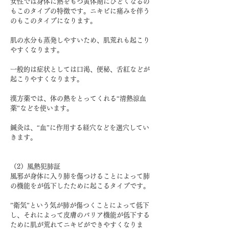
女性では身体に熱をもつ黄体期にひどくなるの
もこのタイプの特徴です。ニキビに痛みを伴う
のもこのタイプになります。
肌の水分も蒸発しやすいため、肌荒れも起こり
やすくなります。
一般的は症状としては口渇、便秘、舌紅などが
起こりやすくなります。
漢方薬では、体の熱をとってくれる“清熱涼血
薬”などを使います。
鍼灸は、“血”に作用する経穴などを選穴してい
きます。
（2）風熱犯肺証
風邪が身体に入り肺を傷つけることによって肺
の機能をが低下したために起こるタイプです。
”衛気”という気が肺が傷つくことによって低下
し、それによって皮膚のバリア機能が低下する
ために肌が荒れてニキビができやすくなりま