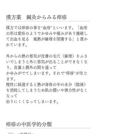
​漢方薬 鍼灸からみる痒疹
漢方では痒疹の事を“血疳”と
いいます。「血疳
の形は紫疥のようでかゆみや痛みがあり搔破し
て出血を見る 風熱が腠理を閉塞する」と書か
れています。
外からの熱の邪気が皮膚の毛穴（腠理）をふさ
いでしまうと外に邪気が出ることができなくな
り、皮裏と膜外の間を通って
かゆみがでてしまいます。それで“痒疹”が生じ
ます。
慢性に経過すると熱が身体の中の水分（陰液）
を消耗してしまうため肌の潤いや弾力性がなく
なって
治りにくくなってしまいます。
​痒疹の中医学的分類