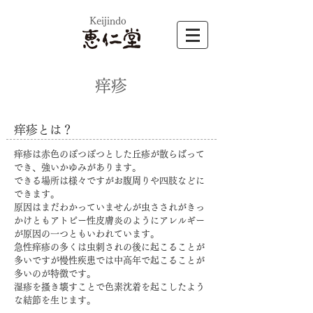
​Keijindo
​痒疹
​痒疹とは？
痒疹は赤色のぽつぽつとした丘疹が散らばって
でき、強いかゆみがあります。
できる場所は様々ですが
お腹周りや四肢などに
できます。
原因はまだわかっていませんが虫さされがきっ
かけとも
アトピー性皮膚炎のようにアレルギー
が原因の一つともいわれています。
急性痒疹の多くは虫刺されの後に起こることが
多いですが
慢性疾患では中高年で起こることが
多いのが特徴です。
​湿疹を搔き壊すことで色素沈着を起こしたよう
な結節を生じます。