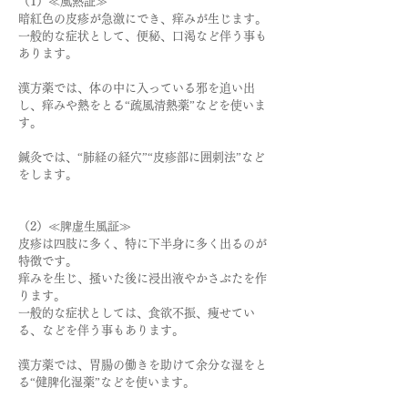
（1）≪風熱証≫
暗紅色の皮疹が急激にでき、痒みが生じます。
一般的な症状として、便秘、口渇など伴う事も
あります。
漢方薬では、体の中に入っている邪を追い出
し、痒みや熱をとる“疏風清熱薬”などを使いま
す。
鍼灸では、“肺経の経穴”“皮疹部に囲刺法”など
をします。
（2）≪脾虚生風証≫
皮疹は四肢に多く、特に下半身に多く出るのが
特徴です
。
痒みを生じ、掻いた後に浸出液やかさぶたを作
ります。
一般的な症状としては、食欲不振、痩せてい
る、などを伴う事もあります。
漢方薬では、胃腸の働きを助けて余分な湿をと
る
“健脾化湿薬”などを使います。