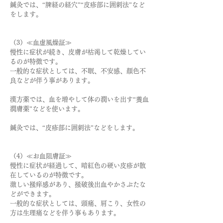
鍼灸では、
“脾経の経穴”“皮疹部に囲刺法”など
をします。
（3）≪血虚風燥証≫
慢性に症状が続き、皮膚が枯渇して乾燥してい
るのが特徴です
。
一般的な症状としては、不眠、不安感、顔色不
良などが伴う事があります。
漢方薬では、血を増やして体の潤いを出す“養血
潤膚薬”
などを使います。
鍼灸では、“
皮
疹部に囲刺法
”などをします。
（4）≪お血阻膚証≫
慢性に症状が経過して、暗紅色の硬い皮疹が散
在しているのが特徴です。
激しい掻痒感があり、掻破後出血やかさぶたな
どができます。
一般的な症状としては、頭痛、肩こり、女性の
方は生理痛などを伴う事もあります。